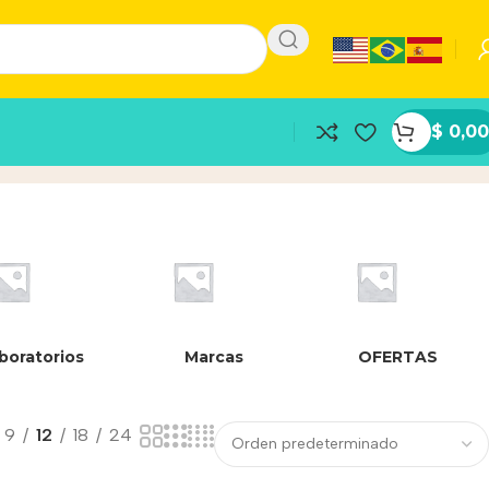
$
0,00
boratorios
Marcas
OFERTAS
9
12
18
24