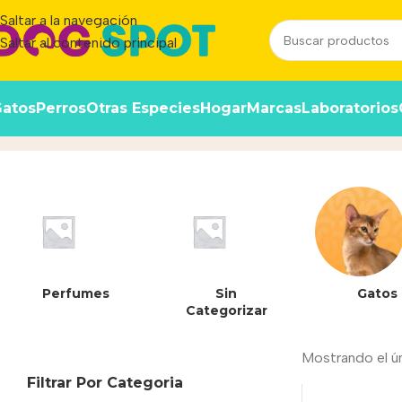
Saltar a la navegación
Saltar al contenido principal
atos
Perros
Otras Especies
Hogar
Marcas
Laboratorios
4011905019550
Inicio
/
Producto
Perfumes
Sin
Gatos
Categorizar
Mostrando el ú
Filtrar Por Categoria