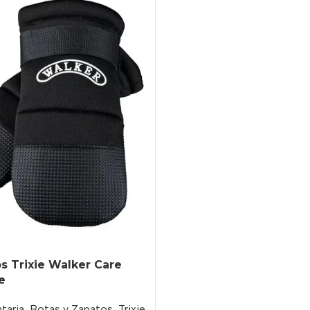
os Trixie Walker Care
e
taria
,
Botas y Zapatos
,
Trixie