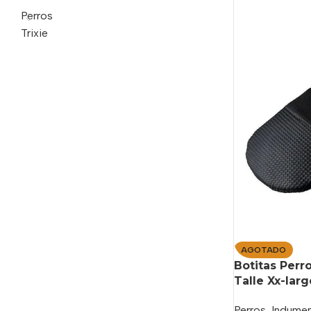
Perros
Trixie
AGOTADO
Botitas Perr
Talle Xx-larg
Perros
,
Indumen