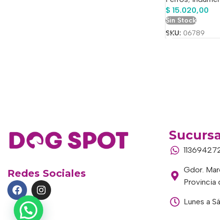
$
15.020,00
Sin Stock
SKU:
06789
Sucursa
11369427
Gdor. Marc
Redes Sociales
Provincia
Lunes a S