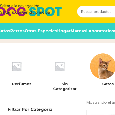
Saltar a la navegación
Saltar al contenido principal
atos
Perros
Otras Especies
Hogar
Marcas
Laboratorios
44%
Inicio
/
Producto
Perfumes
Sin
Gatos
Categorizar
Mostrando el ú
Filtrar Por Categoria