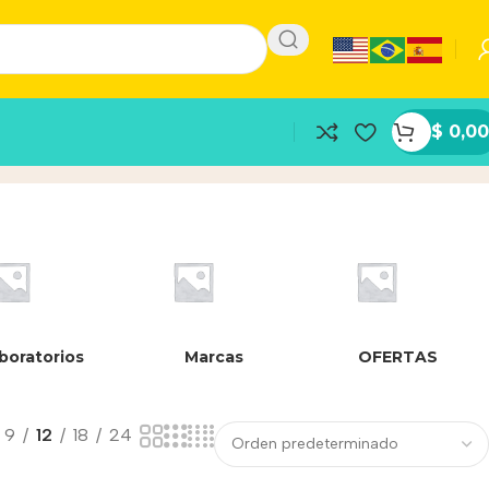
$
0,00
boratorios
Marcas
OFERTAS
9
12
18
24