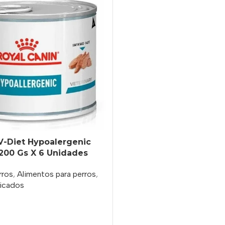
V-Diet Hypoalergenic
 200 Gs X 6 Unidades
rros
,
Alimentos para perros
,
icados
o