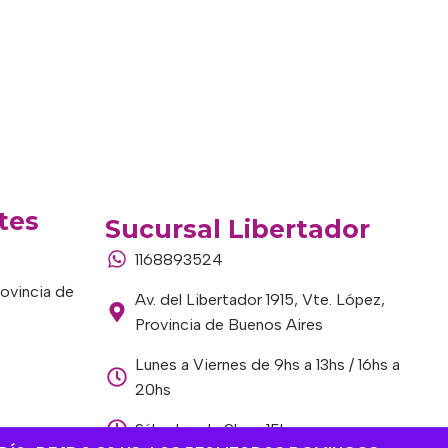
tes
Sucursal Libertador
1168893524
rovincia de
Av. del Libertador 1915, Vte. López,
Provincia de Buenos Aires
Lunes a Viernes de 9hs a 13hs / 16hs a
20hs
Sábados de 9hs a 15hs