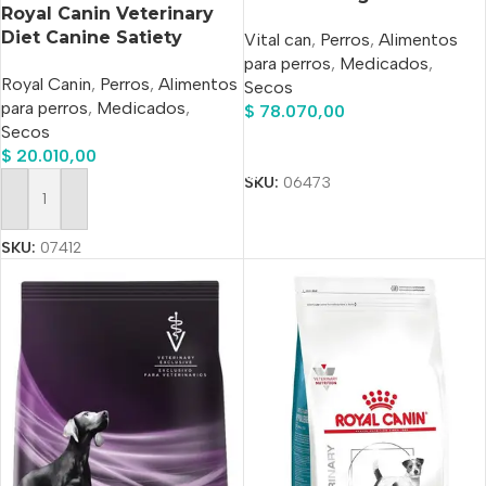
Royal Canin Veterinary
Diet Canine Satiety
Vital can
,
Perros
,
Alimentos
Weight Management
para perros
,
Medicados
,
Royal Canin
,
Perros
,
Alimentos
Raza Pequeña x 1.5 kg
Secos
para perros
,
Medicados
,
$
78.070,00
Secos
Añadir Al Carrito
$
20.010,00
SKU:
06473
Añadir Al Carrito
SKU:
07412