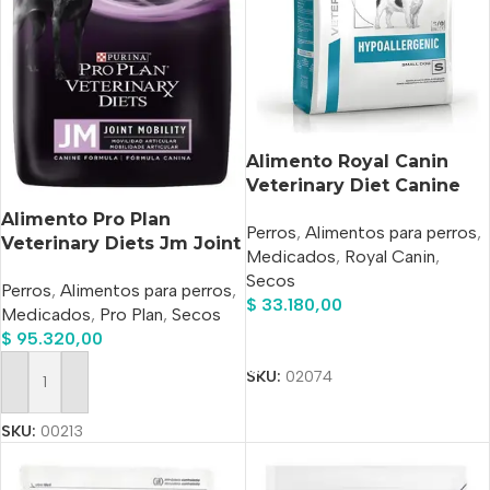
Alimento Royal Canin
Veterinary Diet Canine
Hypoallergenic Para
Alimento Pro Plan
Perros
,
Alimentos para perros
,
Perro Adulto De Raza
Veterinary Diets Jm Joint
Medicados
,
Royal Canin
,
Pequeña Sabor Mix En
Mobility Para Perro Todas
Secos
Bolsa De 2 kg
Perros
,
Alimentos para perros
,
Las Edades Todos Los
$
33.180,00
Medicados
,
Pro Plan
,
Secos
Tamaños Sabor Mix En
$
95.320,00
Añadir Al Carrito
Bolsa De 7.5 kg
SKU:
02074
Añadir Al Carrito
SKU:
00213