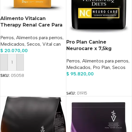
Alimento Vitalcan
Therapy Renal Care Para
Perro Adulto Todos Los
Perros
,
Alimentos para perros
,
Tamaños Sabor Mix En
Pro Plan Canine
Medicados
,
Secos
,
Vital can
Bolsa De 2 kg
Neurocare x 7,5kg
$
20.070,00
Perros
,
Alimentos para perros
,
Añadir Al Carrito
Medicados
,
Pro Plan
,
Secos
$
95.820,00
SKU:
05058
Añadir Al Carrito
SKU:
01915