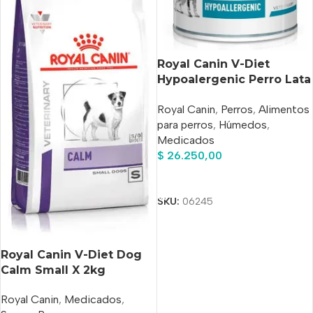
Royal Canin V-Diet
Hypoalergenic Perro Lata
x 200 Gs X 6 Unidades
Royal Canin
,
Perros
,
Alimentos
para perros
,
Húmedos
,
Medicados
$
26.250,00
Añadir Al Carrito
SKU:
06245
Royal Canin V-Diet Dog
Calm Small X 2kg
Royal Canin
,
Medicados
,