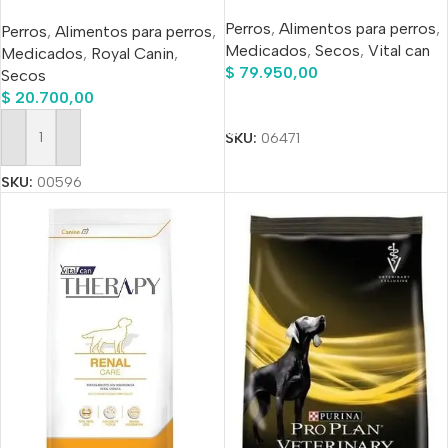
Urinary S/o Para Perro
Perros
,
Alimentos para perros
,
Perros
,
Alimentos para perros
,
Adulto Todos Los
Medicados
,
Secos
,
Vital can
Medicados
,
Royal Canin
,
Tamaños Sabor Mix En
$
79.950,00
Secos
Bolsa De 1.5 kg
$
20.700,00
Añadir Al Carrito
SKU:
06471
Añadir Al Carrito
SKU:
00596