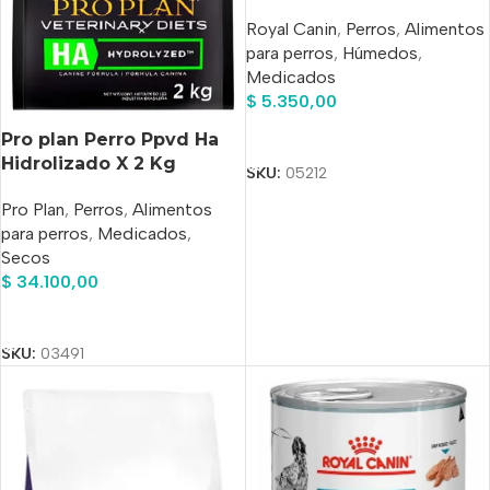
200 Grs
Royal Canin
,
Perros
,
Alimentos
para perros
,
Húmedos
,
Medicados
$
5.350,00
Añadir Al Carrito
Pro plan Perro Ppvd Ha
Hidrolizado X 2 Kg
SKU:
05212
Pro Plan
,
Perros
,
Alimentos
para perros
,
Medicados
,
Secos
$
34.100,00
Añadir Al Carrito
SKU:
03491