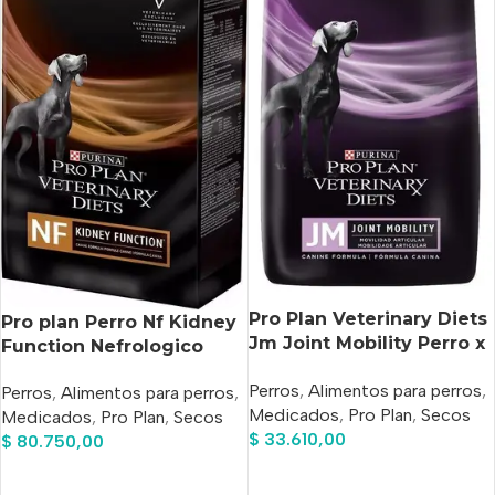
Pro Plan Veterinary Diets
Pro plan Perro Nf Kidney
Jm Joint Mobility Perro x
Function Nefrologico
2 kg
Renal X 7.50 Kg
Perros
,
Alimentos para perros
,
Perros
,
Alimentos para perros
,
Medicados
,
Pro Plan
,
Secos
Medicados
,
Pro Plan
,
Secos
$
33.610,00
$
80.750,00
Añadir Al Carrito
Añadir Al Carrito