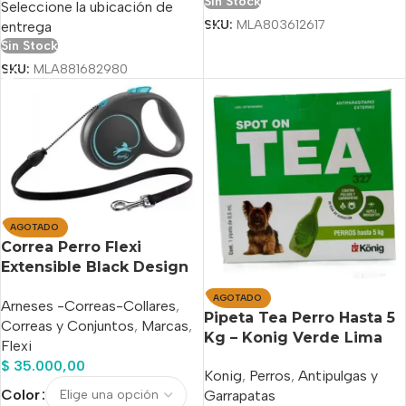
Sin Stock
Seleccione la ubicación de
SKU:
MLA803612617
entrega
Sin Stock
SKU:
MLA881682980
AGOTADO
Correa Perro Flexi
Extensible Black Design
Cordón 5 Mts 20kg
AGOTADO
Arneses -Correas-Collares
,
Pipeta Tea Perro Hasta 5
Correas y Conjuntos
,
Marcas
,
Kg – Konig Verde Lima
Flexi
$
35.000,00
Konig
,
Perros
,
Antipulgas y
Color
Garrapatas