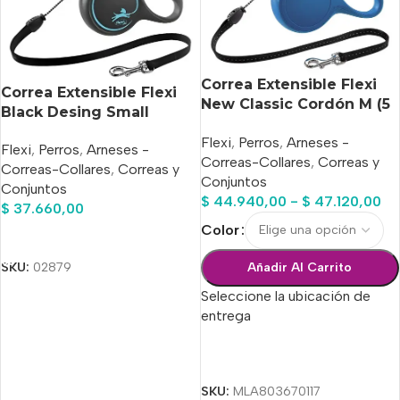
Correa Extensible Flexi
Correa Extensible Flexi
New Classic Cordón M (5
Black Desing Small
M / 20 Kg)
Cordón 5m Hasta 12 Kg
Flexi
,
Perros
,
Arneses -
Flexi
,
Perros
,
Arneses -
Azul
Correas-Collares
,
Correas y
Correas-Collares
,
Correas y
Conjuntos
Conjuntos
$
44.940,00
-
$
47.120,00
$
37.660,00
Color
Añadir Al Carrito
SKU:
02879
Añadir Al Carrito
Seleccione la ubicación de
entrega
Seleccionar Opciones
SKU:
MLA803670117