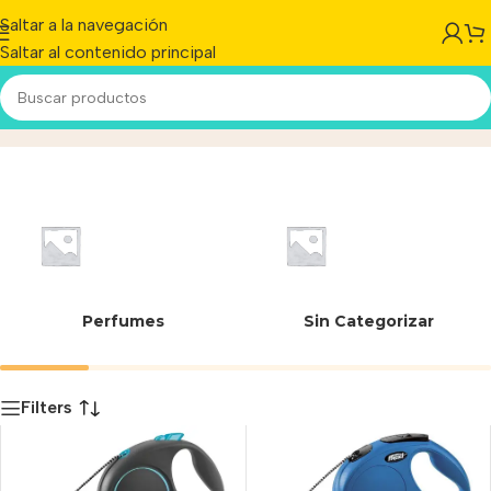
Saltar a la navegación
Saltar al contenido principal
5 m
Inicio
/
Producto
Perfumes
Sin Categorizar
Filters