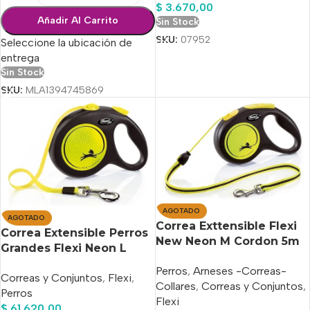
$
3.670,00
Añadir Al Carrito
Sin Stock
SKU:
07952
Seleccione la ubicación de
entrega
Sin Stock
SKU:
MLA1394745869
AGOTADO
AGOTADO
Correa Exttensible Flexi
Correa Extensible Perros
New Neon M Cordon 5m
Grandes Flexi Neon L
Hasta 20kg
Cinta 5m 50kg
Perros
,
Arneses -Correas-
Correas y Conjuntos
,
Flexi
,
Collares
,
Correas y Conjuntos
,
Perros
Flexi
$
61.620,00