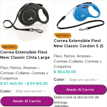
AGOTADO
Correa Extensible Flexi
New Classic Cordón S (5
AGOTADO
M / 12 Kg)
Correa Extensible Flexi
Flexi
,
Perros
,
Arneses -
New Classic Cinta Large
Correas-Collares
,
Correas y
(5 M / 50 Kg)
Conjuntos
Flexi
,
Perros
,
Arneses -
$
38.630,00
Correas-Collares
,
Correas y
Conjuntos
Color
$
57.460,00
-
$
59.150,00
Añadir Al Carrito
Color
Seleccione la ubicación de
Añadir Al Carrito
entrega