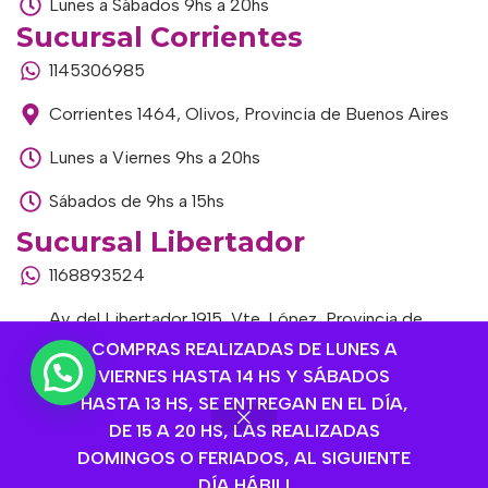
Lunes a Sábados 9hs a 20hs
Sucursal Corrientes
1145306985
Corrientes 1464, Olivos, Provincia de Buenos Aires
Lunes a Viernes 9hs a 20hs
Sábados de 9hs a 15hs
Sucursal Libertador
1168893524
Av. del Libertador 1915, Vte. López, Provincia de
Buenos Aires
COMPRAS REALIZADAS DE LUNES A
VIERNES HASTA 14 HS Y SÁBADOS
Lunes a Viernes de 9hs a 13hs / 16hs a 20hs
HASTA 13 HS, SE ENTREGAN EN EL DÍA,
DE 15 A 20 HS, LAS REALIZADAS
Sábados de 9hs a 15hs
DOMINGOS O FERIADOS, AL SIGUIENTE
DÍA HÁBIL!