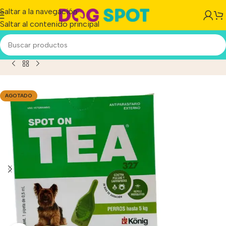
Saltar a la navegación
Saltar al contenido principal
/
Producto
/
Pipeta Tea Perro Hasta 5 Kg – Konig Verde Lima
AGOTADO