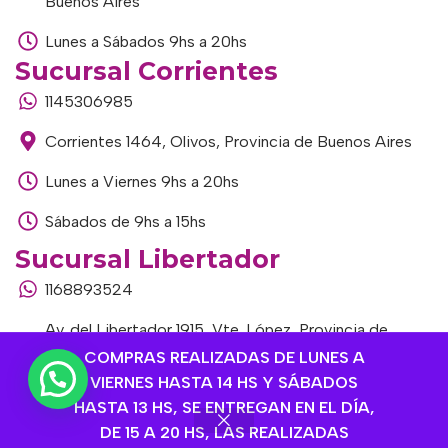
Buenos Aires
Lunes a Sábados 9hs a 20hs
Sucursal Corrientes
1145306985
Corrientes 1464, Olivos, Provincia de Buenos Aires
Lunes a Viernes 9hs a 20hs
Sábados de 9hs a 15hs
Sucursal Libertador
1168893524
Av. del Libertador 1915, Vte. López, Provincia de
Buenos Aires
COMPRAS REALIZADAS DE LUNES A
VIERNES HASTA 14 HS Y SÁBADOS
Lunes a Viernes de 9hs a 13hs / 16hs a 20hs
HASTA 13 HS, SE ENTREGAN EN EL DÍA,
DE 15 A 20 HS, LAS REALIZADAS
Sábados de 9hs a 15hs