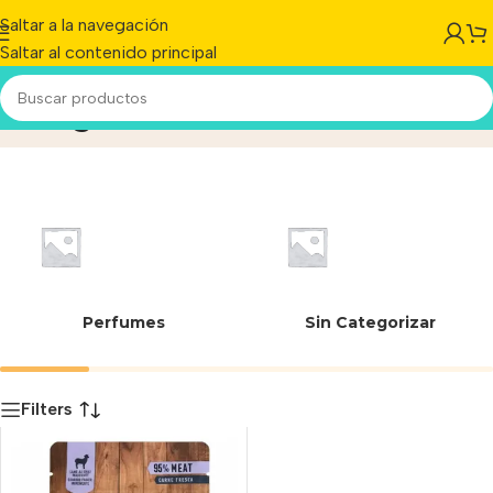
Saltar a la navegación
Saltar al contenido principal
619 g
Inicio
/
Producto
Perfumes
Sin Categorizar
Filters