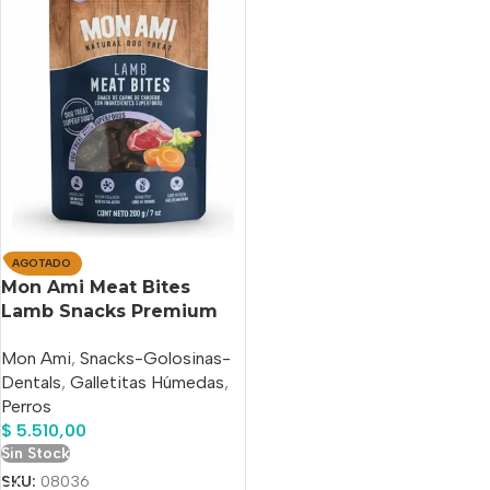
AGOTADO
Mon Ami Meat Bites
Lamb Snacks Premium
Para Perros x 200 Gr
Mon Ami
,
Snacks-Golosinas-
Dentals
,
Galletitas Húmedas
,
Perros
$
5.510,00
Sin Stock
SKU:
08036