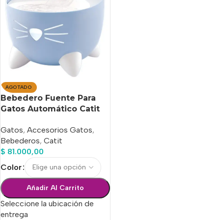
AGOTADO
Bebedero Fuente Para
Gatos Automático Catit
Pixi 2.5 Lts
Gatos
,
Accesorios Gatos
,
Bebederos
,
Catit
$
81.000,00
Color
Añadir Al Carrito
Seleccione la ubicación de
entrega