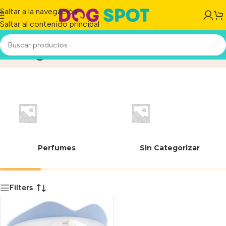
Saltar a la navegación
Saltar al contenido principal
700 g
Inicio
/
Producto
Perfumes
Sin Categorizar
Filters