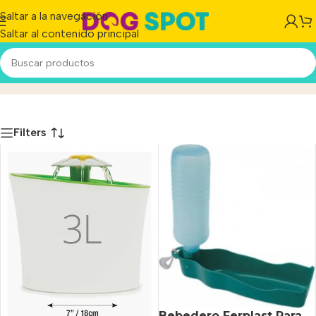
Saltar a la navegación
Saltar al contenido principal
Bebederos
Inicio
/
Producto
Filters
Bebedero Ferplast Para