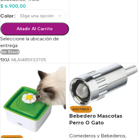
$
6.900,00
Color
Añadir Al Carrito
Seleccione la ubicación de
entrega
Sin Stock
SKU:
MLA1485933705
AGOTADO
Bebedero Mascotas
Perro O Gato
Dispensador Agua Fresca
Comederos y Bebederos
,
24/7