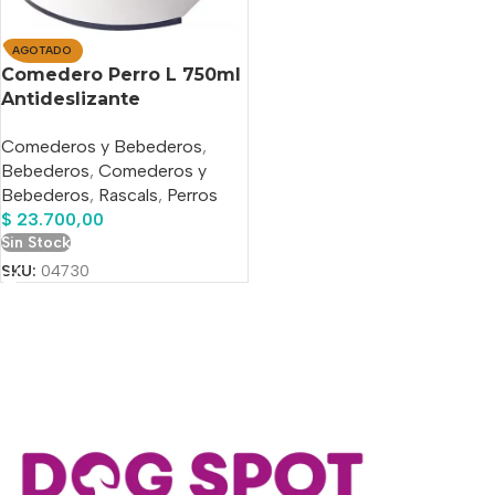
AGOTADO
Comedero Perro L 750ml
Antideslizante
Plástico/acero Rascals
Comederos y Bebederos
,
Bebederos
,
Comederos y
Bebederos
,
Rascals
,
Perros
$
23.700,00
Sin Stock
SKU:
04730