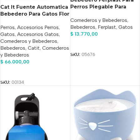
Perros Plegable Para
Cat It Fuente Automatica
Viajes X 0.550 Lt
Bebedero Para Gatos Flor
Comederos y Bebederos
,
3lts.
Bebederos
,
Ferplast
,
Gatos
Perros
,
Accesorios Perros
,
$
13.770,00
Gatos
,
Accesorios Gatos
,
Comederos y Bebederos
,
Añadir Al Carrito
Bebederos
,
Catit
,
Comederos
SKU:
05676
y Bebederos
$
66.000,00
Añadir Al Carrito
SKU:
00134