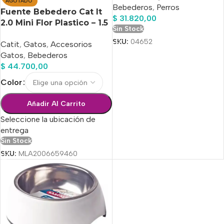
AGOTADO
Bebederos
,
Perros
Fuente Bebedero Cat It
$
31.820,00
2.0 Mini Flor Plastico – 1.5
Sin Stock
Litros
SKU:
04652
Catit
,
Gatos
,
Accesorios
Gatos
,
Bebederos
$
44.700,00
Color
Añadir Al Carrito
Seleccione la ubicación de
entrega
Sin Stock
SKU:
MLA2006659460