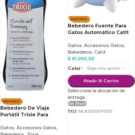
AGOTADO
Bebedero Fuente Para
Gatos Automático Catit
Pixi 2.5 Lts
Gatos
,
Accesorios Gatos
,
Bebederos
,
Catit
$
81.000,00
Color
Añadir Al Carrito
Seleccione la ubicación de
entrega
AGOTADO
Sin Stock
Bebedero De Viaje
SKU:
MLA2006592130
Portátil Trixie Para
Mascotas 500 Ml
Gatos
,
Accesorios Gatos
,
Bebederos
,
Trixie