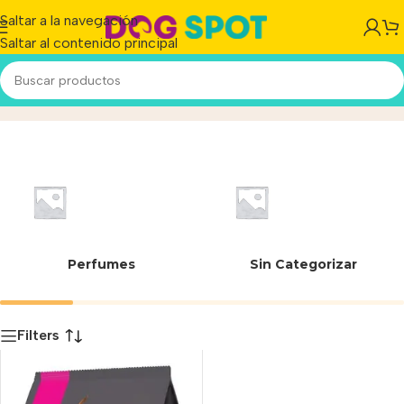
Saltar a la navegación
Saltar al contenido principal
7506195106471
Inicio
/
Producto
Perfumes
Sin Categorizar
Filters