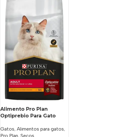
Alimento Pro Plan
Optiprebio Para Gato
Adulto Sabor Pollo Y
Gatos
,
Alimentos para gatos
,
Arroz En Bolsa De 15 kg
Pro Plan
,
Secos