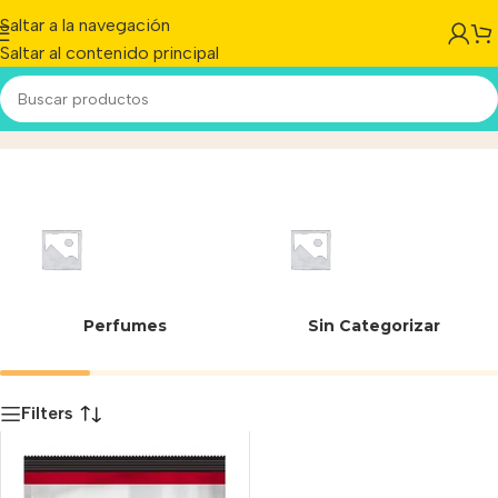
Saltar a la navegación
Saltar al contenido principal
7613034734655
Inicio
/
Producto
Perfumes
Sin Categorizar
Filters