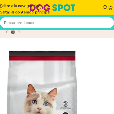
Saltar a la navegación
Saltar al contenido principal
o Para Gato Adulto Sabor Pollo Y Arroz En Bolsa De 15 kg