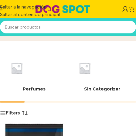
Saltar a la navegación
Saltar al contenido principal
7613035796119
Inicio
/
Producto
Perfumes
Sin Categorizar
Filters