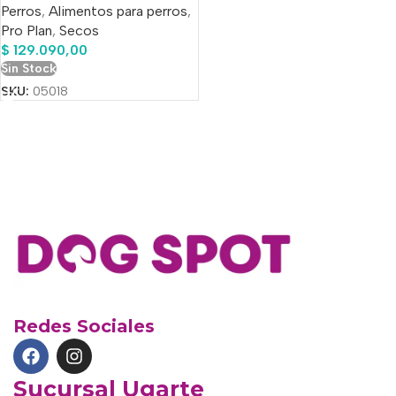
Perros
,
Alimentos para perros
,
Raza Mediana Y Grande
Pro Plan
,
Secos
Sabor Pollo Y Arroz En
$
129.090,00
Bolsa De 15 kg
Sin Stock
SKU:
05018
Redes Sociales
Sucursal Ugarte