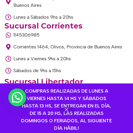
Buenos Aires
Lunes a Sábados 9hs a 20hs
Sucursal Corrientes
1145306985
Corrientes 1464, Olivos, Provincia de Buenos Aires
Lunes a Viernes 9hs a 20hs
Sábados de 9hs a 15hs
Sucursal Libertador
1168893524
COMPRAS REALIZADAS DE LUNES A
VIERNES HASTA 14 HS Y SÁBADOS
Av. del Libertador 1915, Vte. López, Provincia de
HASTA 13 HS, SE ENTREGAN EN EL DÍA,
Buenos Aires
DE 15 A 20 HS, LAS REALIZADAS
DOMINGOS O FERIADOS, AL SIGUIENTE
Lunes a Viernes de 9hs a 13hs / 16hs a 20hs
DÍA HÁBIL!