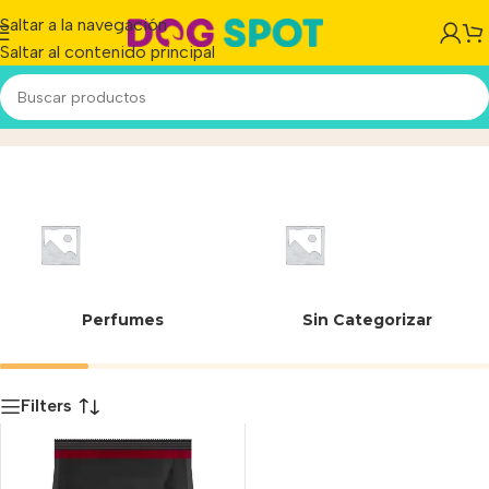
Saltar a la navegación
Saltar al contenido principal
7613036021661
Inicio
/
Producto
Perfumes
Sin Categorizar
Filters