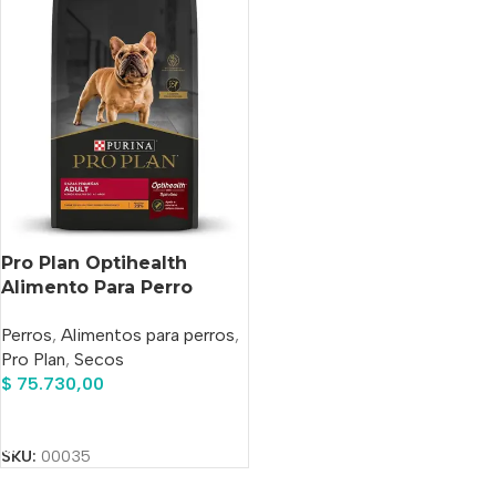
Pro Plan Optihealth
Alimento Para Perro
Adulto Small Raza
Perros
,
Alimentos para perros
,
Pequeña Sabor Pollo Y
Pro Plan
,
Secos
Arroz En Bolsa De 7.5 Kg
$
75.730,00
Añadir Al Carrito
SKU:
00035