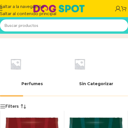
Saltar a la navegación
Saltar al contenido principal
7613036597432
Inicio
/
Producto
Perfumes
Sin Categorizar
Filters