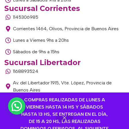
Sucursal Corrientes
1145306985
Corrientes 1464, Olivos, Provincia de Buenos Aires
Lunes a Viernes 9hs a 20hs
Sábados de 9hs a 15hs
Sucursal Libertador
1168893524
Av. del Libertador 1915, Vte. López, Provincia de
Buenos Aires
COMPRAS REALIZADAS DE LUNES A
Lunes a Viernes de 9hs a 13hs / 16hs a 20hs
VIERNES HASTA 14 HS Y SÁBADOS
Sábados de 9hs a 15hs
HASTA 13 HS, SE ENTREGAN EN EL DÍA,
DE 15 A 20 HS, LAS REALIZADAS
DOMINGOS O FERIADOS, AL SIGUIENTE