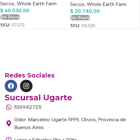
Secos
,
Whole Earth Farm
Carne En Bolsa De 12 kg
Secos
,
Whole Earth Farm
$
60.530,00
$
20.740,00
Sin Stock
Sin Stock
SKU:
07372
SKU:
06325
Redes Sociales
Sucursal Ugarte
1136942725
Gdor. Marcelino Ugarte 1999, Olivos, Provincia de
Buenos Aires
Lunes a Sábados 9hs a 20hs