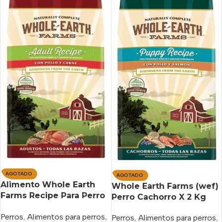
AGOTADO
AGOTADO
Alimento Whole Earth
Whole Earth Farms (wef)
Farms Recipe Para Perro
Perro Cachorro X 2 Kg
Adulto Todos Los
Perros
,
Alimentos para perros
,
Tamaños Sabor Pollo Y
Perros
,
Alimentos para perros
,