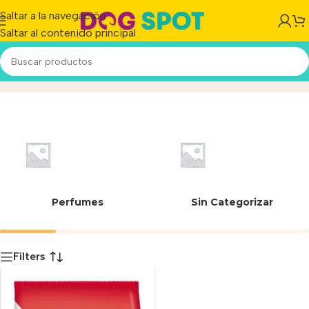
Saltar a la navegación
Saltar al contenido principal
7613038202709
Inicio
/
Producto
Perfumes
Sin Categorizar
Filters