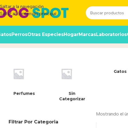
Saltar a la navegación
Saltar al contenido principal
atos
Perros
Otras Especies
Hogar
Marcas
Laboratorios
7613287119575
Inicio
/
Producto
Gatos
Perfumes
Sin
Categorizar
Mostrando el ú
Filtrar Por Categoria