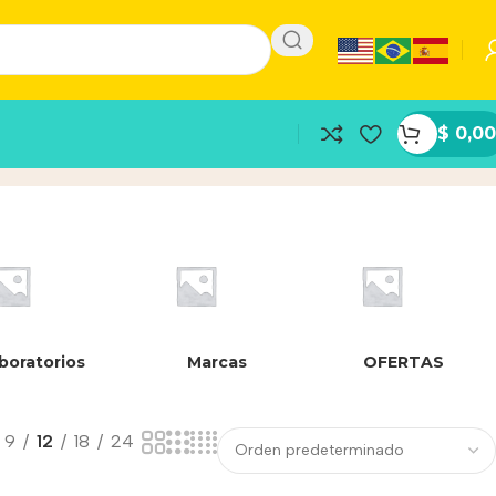
$
0,00
boratorios
Marcas
OFERTAS
9
12
18
24