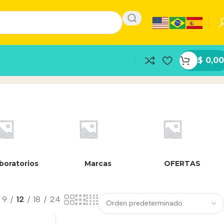
$
0,00
boratorios
Marcas
OFERTAS
9
12
18
24