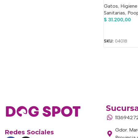
Gatos
,
Higiene
Sanitarias
,
Poop
$
31.200,00
Añadir Al Carrit
SKU:
04018
Sucursa
11369427
Gdor. Marc
Redes Sociales
Provincia