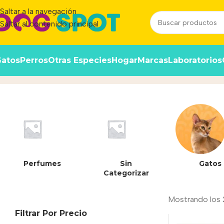
Saltar a la navegación
Saltar al contenido principal
atos
Perros
Otras Especies
Hogar
Marcas
Laboratorios
7682569822120
Inicio
/
Producto
Perfumes
Sin
Gatos
Categorizar
Mostrando los 
Filtrar Por Precio