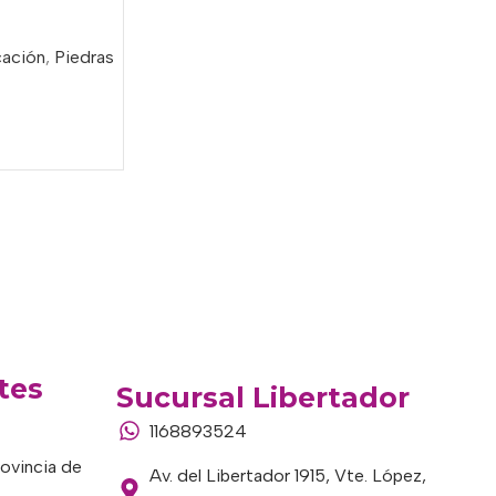
cación
,
Piedras
tes
Sucursal Libertador
1168893524
rovincia de
Av. del Libertador 1915, Vte. López,