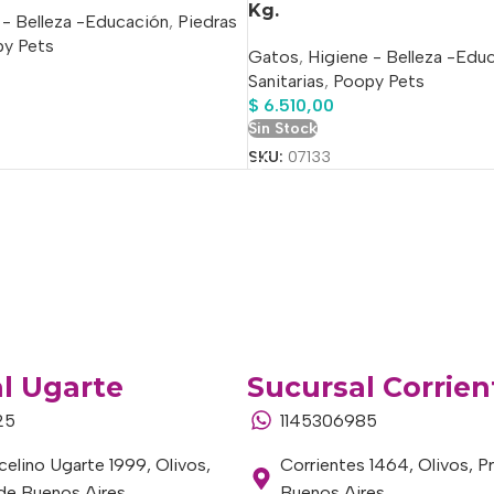
Kg.
 - Belleza -Educación
,
Piedras
y Pets
Gatos
,
Higiene - Belleza -Edu
Sanitarias
,
Poopy Pets
$
6.510,00
o
Sin Stock
SKU:
07133
l Ugarte
Sucursal Corrien
25
1145306985
elino Ugarte 1999, Olivos,
Corrientes 1464, Olivos, P
 de Buenos Aires
Buenos Aires