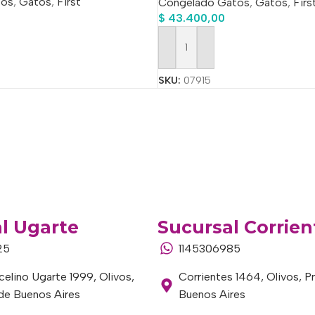
tos
,
Gatos
,
First
Congelado Gatos
,
Gatos
,
Firs
$
43.400,00
o
Añadir Al Carrito
SKU:
07915
l Ugarte
Sucursal Corrien
25
1145306985
elino Ugarte 1999, Olivos,
Corrientes 1464, Olivos, P
 de Buenos Aires
Buenos Aires