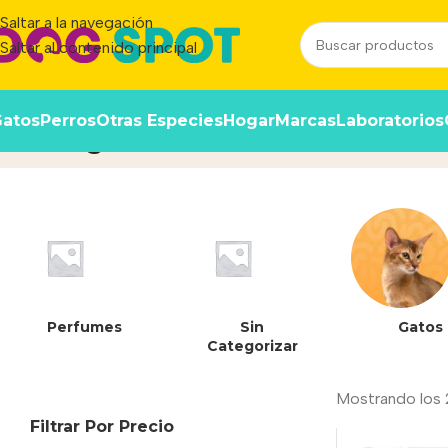
Saltar a la navegación
Saltar al contenido principal
atos
Perros
Otras Especies
Hogar
Marcas
Laboratorios
7750 g
Inicio
/
Producto
Perfumes
Sin
Gatos
Categorizar
Mostrando los 
Filtrar Por Precio