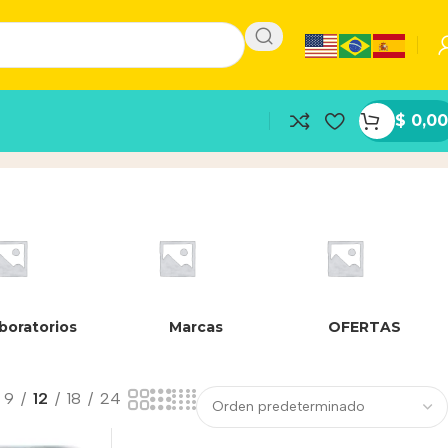
$
0,00
boratorios
Marcas
OFERTAS
9
12
18
24