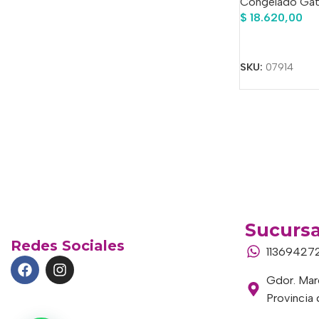
Congelado Ga
$
18.620,00
Añadir Al Carrit
SKU:
07914
Sucursa
Redes Sociales
11369427
Gdor. Marc
Provincia