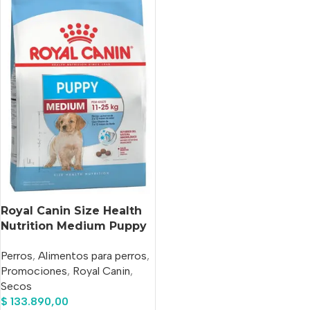
Royal Canin Size Health
Nutrition Medium Puppy
Perro Cachorro Razas
Perros
,
Alimentos para perros
,
Medianas x 15 kg
Promociones
,
Royal Canin
,
Secos
$
133.890,00