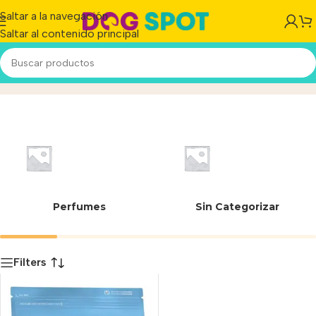
Saltar a la navegación
Saltar al contenido principal
7790187002036
Inicio
/
Producto
Perfumes
Sin Categorizar
Filters