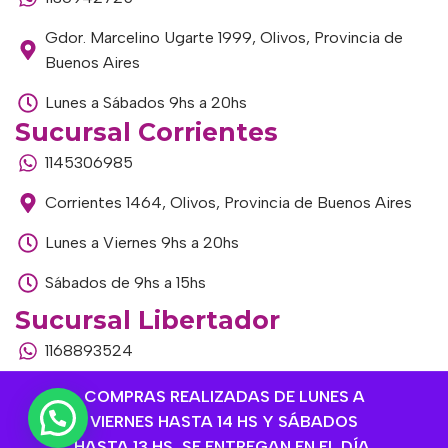
Gdor. Marcelino Ugarte 1999, Olivos, Provincia de
Buenos Aires
Lunes a Sábados 9hs a 20hs
Sucursal Corrientes
1145306985
Corrientes 1464, Olivos, Provincia de Buenos Aires
Lunes a Viernes 9hs a 20hs
Sábados de 9hs a 15hs
Sucursal Libertador
1168893524
Av. del Libertador 1915, Vte. López, Provincia de
COMPRAS REALIZADAS DE LUNES A
Buenos Aires
VIERNES HASTA 14 HS Y SÁBADOS
HASTA 13 HS, SE ENTREGAN EN EL DÍA,