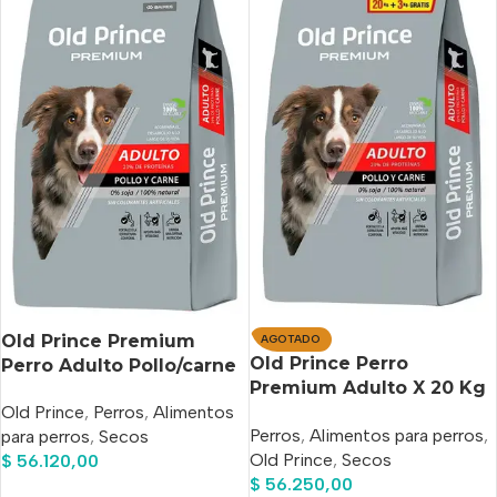
Old Prince Premium
AGOTADO
Old Prince Perro
Perro Adulto Pollo/carne
Premium Adulto X 20 Kg
x 20 Kg
Old Prince
,
Perros
,
Alimentos
+ 3 Kg Regalo
Perros
,
Alimentos para perros
,
para perros
,
Secos
Old Prince
,
Secos
$
56.120,00
$
56.250,00
Añadir Al Carrito