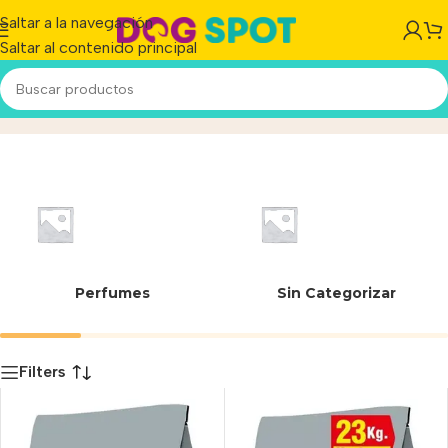
Saltar a la navegación
Saltar al contenido principal
7790187002814
Inicio
/
Producto
Perfumes
Sin Categorizar
Filters