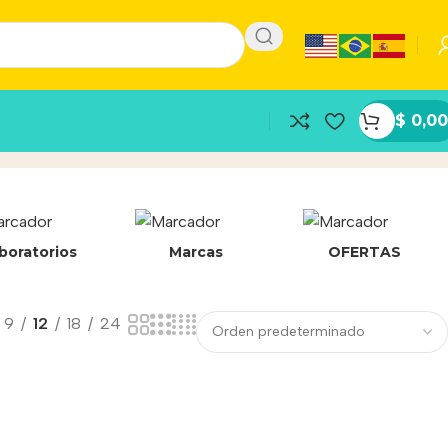
$
0,00
boratorios
Marcas
OFERTAS
9
12
18
24