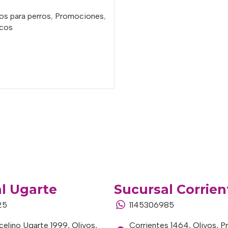
os para perros
,
Promociones
,
cos
o
l Ugarte
Sucursal Corrien
25
1145306985
elino Ugarte 1999, Olivos,
Corrientes 1464, Olivos, P