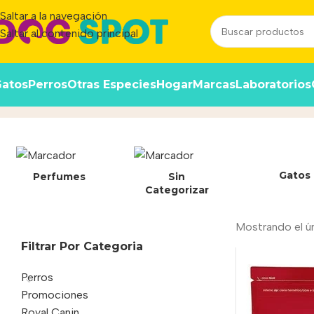
Saltar a la navegación
Saltar al contenido principal
atos
Perros
Otras Especies
Hogar
Marcas
Laboratorios
7790187004009
Inicio
/
Producto
Gatos
Perfumes
Sin
Categorizar
Mostrando el ú
Filtrar Por Categoria
Perros
Promociones
Royal Canin