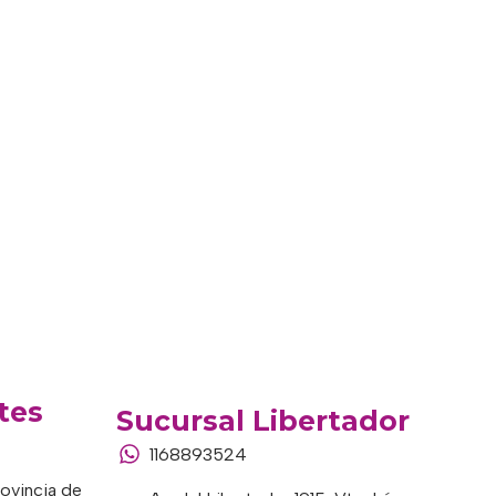
tes
Sucursal Libertador
1168893524
rovincia de