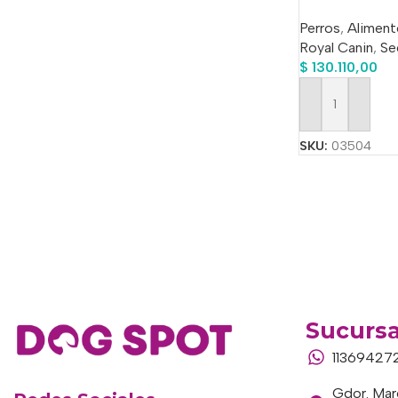
Perros
,
Aliment
Royal Canin
,
Se
$
130.110,00
Añadir Al Carrit
SKU:
03504
Sucursa
11369427
Gdor. Marc