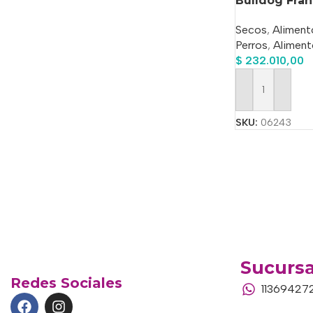
Bulldog Fran
Secos
,
Aliment
Perros
,
Aliment
$
232.010,00
Añadir Al Carrit
SKU:
06243
Sucursa
Redes Sociales
11369427