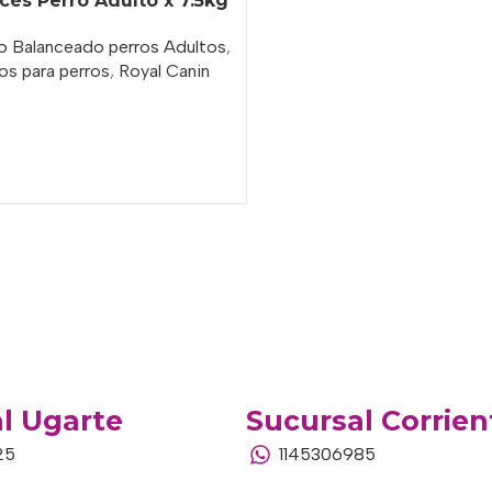
cés Perro Adulto x 7.5kg
o Balanceado perros Adultos
,
os para perros
,
Royal Canin
o
l Ugarte
Sucursal Corrien
25
1145306985