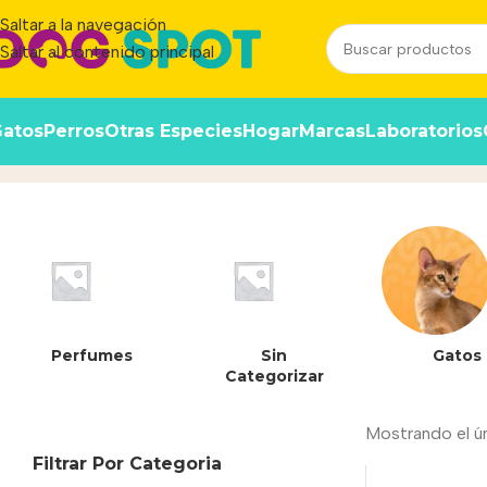
Saltar a la navegación
Saltar al contenido principal
atos
Perros
Otras Especies
Hogar
Marcas
Laboratorios
7790187005495
Inicio
/
Producto
Perfumes
Sin
Gatos
Categorizar
Mostrando el ú
Filtrar Por Categoria