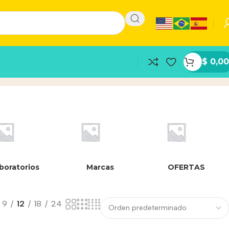
$
0,00
boratorios
Marcas
OFERTAS
9
12
18
24