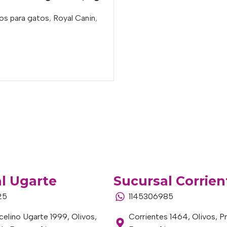
os para gatos
,
Royal Canin
,
o
l Ugarte
Sucursal Corrien
25
1145306985
elino Ugarte 1999, Olivos,
Corrientes 1464, Olivos, P