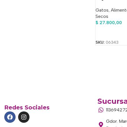
Gatos
,
Aliment
Secos
$
27.800,00
Añadir Al Carrit
SKU:
06343
Sucursa
Redes Sociales
11369427
Gdor. Marc