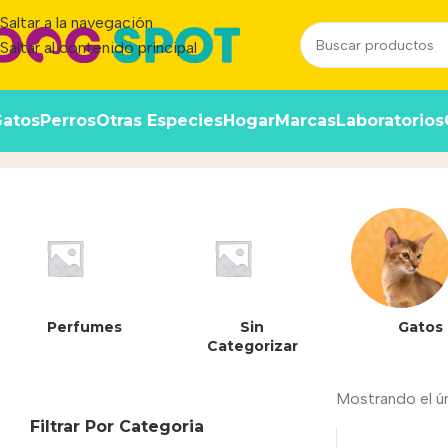
Saltar a la navegación
Saltar al contenido principal
atos
Perros
Otras Especies
Hogar
Marcas
Laboratorios
7790187339460
Inicio
/
Producto
Perfumes
Sin
Gatos
Categorizar
Mostrando el ú
Filtrar Por Categoria