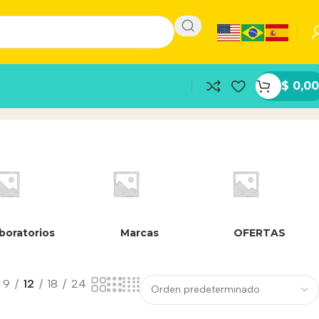
$
0,00
boratorios
Marcas
OFERTAS
9
12
18
24