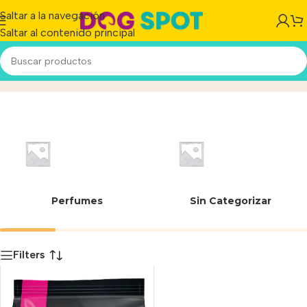
Saltar a la navegación
Saltar al contenido principal
7790187342804
Inicio
/
Producto
Perfumes
Sin Categorizar
Filters