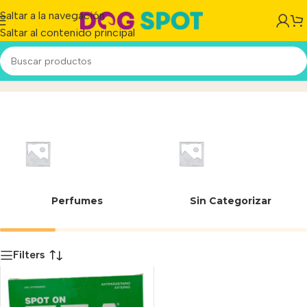
Saltar a la navegación
Saltar al contenido principal
7791432889419
Inicio
/
Producto
Perfumes
Sin Categorizar
Filters