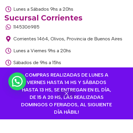
Lunes a Sábados 9hs a 20hs
Sucursal Corrientes
1145306985
Corrientes 1464, Olivos, Provincia de Buenos Aires
Lunes a Viernes 9hs a 20hs
Sábados de 9hs a 15hs
Sucursal Libertador
COMPRAS REALIZADAS DE LUNES A
VIERNES HASTA 14 HS Y SÁBADOS
1168893524
HASTA 13 HS, SE ENTREGAN EN EL DÍA,
Av. del Libertador 1915, Vte. López, Provincia de
DE 15 A 20 HS, LAS REALIZADAS
Buenos Aires
DOMINGOS O FERIADOS, AL SIGUIENTE
DÍA HÁBIL!
Lunes a Viernes de 9hs a 13hs / 16hs a 20hs
Sábados de 9hs a 15hs