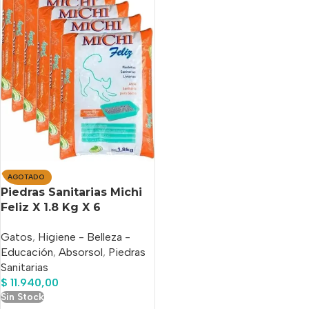
AGOTADO
Piedras Sanitarias Michi
Feliz X 1.8 Kg X 6
Unidades
Gatos
,
Higiene - Belleza -
Educación
,
Absorsol
,
Piedras
Sanitarias
$
11.940,00
Sin Stock