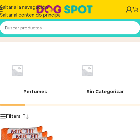
Saltar a la navegación
Saltar al contenido principal
7795628000084
Inicio
/
Producto
Perfumes
Sin Categorizar
Filters