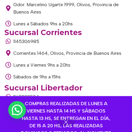
Gdor. Marcelino Ugarte 1999, Olivos, Provincia de
Buenos Aires
Lunes a Sábados 9hs a 20hs
Sucursal Corrientes
1145306985
Corrientes 1464, Olivos, Provincia de Buenos Aires
Lunes a Viernes 9hs a 20hs
Sábados de 9hs a 15hs
Sucursal Libertador
1168893524
COMPRAS REALIZADAS DE LUNES A
Av. del Libertador 1915, Vte. López, Provincia de
VIERNES HASTA 14 HS Y SÁBADOS
Buenos Aires
HASTA 13 HS, SE ENTREGAN EN EL DÍA,
DE 15 A 20 HS, LAS REALIZADAS
Lunes a Viernes de 9hs a 13hs / 16hs a 20hs