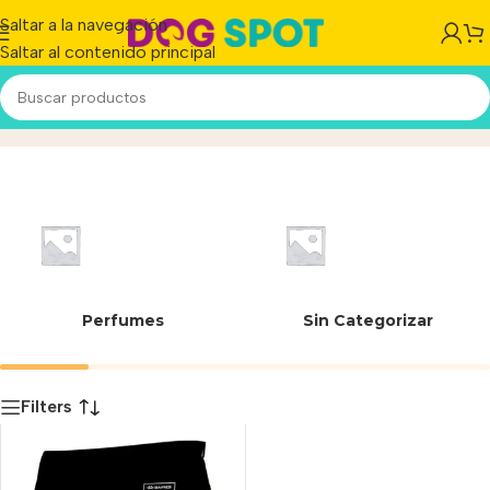
Saltar a la navegación
Saltar al contenido principal
7798088564035
Inicio
/
Producto
Perfumes
Sin Categorizar
Filters