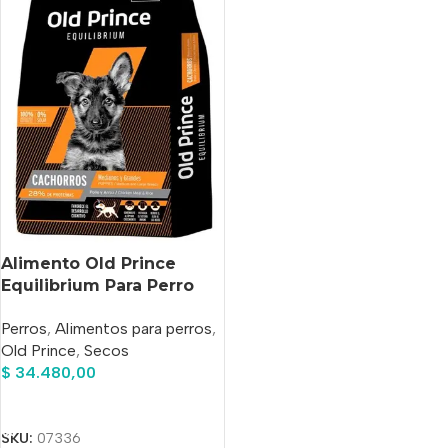
Alimento Old Prince
Equilibrium Para Perro
Cachorro De Raza
Perros
,
Alimentos para perros
,
Mediana Y Grande Sabor
Old Prince
,
Secos
Mix En Bolsa De 7.5kg
$
34.480,00
Añadir Al Carrito
SKU:
07336