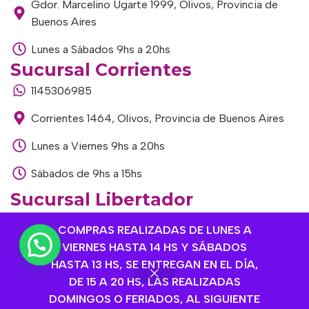
Gdor. Marcelino Ugarte 1999, Olivos, Provincia de
Buenos Aires
Lunes a Sábados 9hs a 20hs
Sucursal Corrientes
1145306985
Corrientes 1464, Olivos, Provincia de Buenos Aires
Lunes a Viernes 9hs a 20hs
Sábados de 9hs a 15hs
Sucursal Libertador
1168893524
COMPRAS REALIZADAS DE LUNES A
VIERNES HASTA 14 HS Y SÁBADOS
Av. del Libertador 1915, Vte. López, Provincia de
HASTA 13 HS, SE ENTREGAN EN EL DÍA,
Buenos Aires
DE 15 A 20 HS, LAS REALIZADAS
Lunes a Viernes de 9hs a 13hs / 16hs a 20hs
DOMINGOS O FERIADOS, AL SIGUIENTE