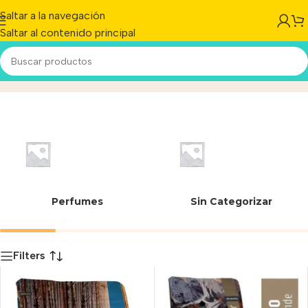
Saltar a la navegación
Saltar al contenido principal
7798088564189
Inicio
/
Producto
Perfumes
Sin Categorizar
Filters