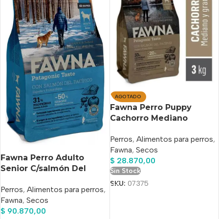
AGOTADO
Fawna Perro Puppy
Cachorro Mediano
Grande Bolsa 3k
Perros
,
Alimentos para perros
,
Fawna
,
Secos
Fawna Perro Adulto
$
28.870,00
Senior C/salmón Del
Sin Stock
Pacifico X 15 Kg
SKU:
07375
Perros
,
Alimentos para perros
,
Fawna
,
Secos
$
90.870,00