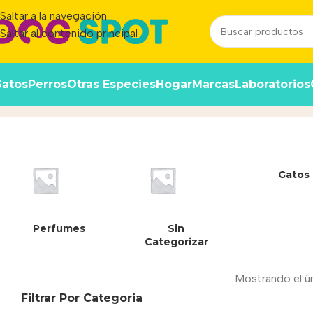
Saltar a la navegación
Saltar al contenido principal
atos
Perros
Otras Especies
Hogar
Marcas
Laboratorios
7798088564783
Inicio
/
Producto
Gatos
Perfumes
Sin
Categorizar
Mostrando el ú
Filtrar Por Categoria