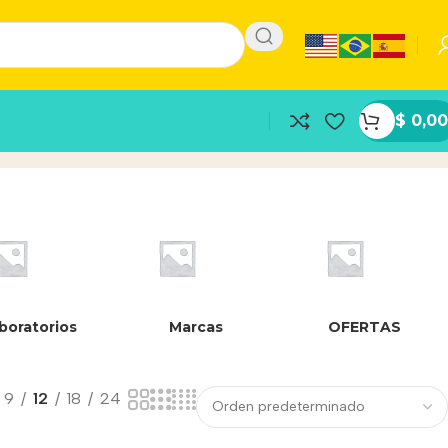
$
0,00
boratorios
Marcas
OFERTAS
9
12
18
24