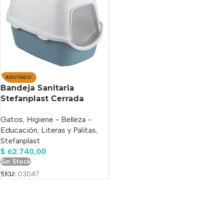
AGOTADO
Bandeja Sanitaria
Stefanplast Cerrada
Cathy
Gatos
,
Higiene - Belleza -
Educación
,
Literas y Palitas
,
Stefanplast
$
62.740,00
Sin Stock
SKU:
03047