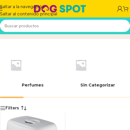
Saltar a la navegación
Saltar al contenido principal
8003507986473
Inicio
/
Producto
Perfumes
Sin Categorizar
Filters