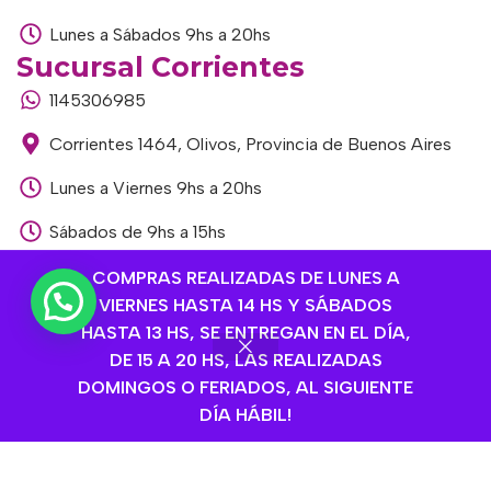
Lunes a Sábados 9hs a 20hs
Sucursal Corrientes
1145306985
Corrientes 1464, Olivos, Provincia de Buenos Aires
Lunes a Viernes 9hs a 20hs
Sábados de 9hs a 15hs
Sucursal Libertador
COMPRAS REALIZADAS DE LUNES A
VIERNES HASTA 14 HS Y SÁBADOS
1168893524
HASTA 13 HS, SE ENTREGAN EN EL DÍA,
Av. del Libertador 1915, Vte. López, Provincia de
DE 15 A 20 HS, LAS REALIZADAS
Buenos Aires
DOMINGOS O FERIADOS, AL SIGUIENTE
DÍA HÁBIL!
Lunes a Viernes de 9hs a 13hs / 16hs a 20hs
Sábados de 9hs a 15hs