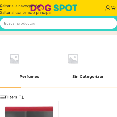
Saltar a la navegación
Saltar al contenido principal
8445291568778
Inicio
/
Producto
Perfumes
Sin Categorizar
Filters