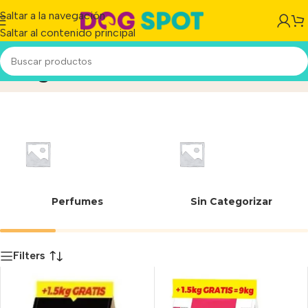
Saltar a la navegación
Saltar al contenido principal
9 kg
Inicio
/
Producto
Perfumes
Sin Categorizar
Filters