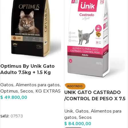
Optimus By Unik Gato
Adulto 7.5kg + 1.5 Kg
Gratis+Spotmax Pipeta
Gatos
,
Alimentos para gatos
,
Antipulgas De Regalo!!
AGOTADO
Optimus
,
Secos
,
KG EXTRAS
UNIK GATO CASTRADO
$
49.800,00
/CONTROL DE PESO X 7.5
Kg+1.5 Kg Bonus
Añadir Al Carrito
Unik
,
Gatos
,
Alimentos para
SKU:
07573
gatos
,
Secos
$
84.000,00