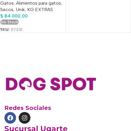
Gatos
,
Alimentos para gatos
,
Comprimido Antipulgas
Secos
,
Unik
,
KG EXTRAS
De Regalo!!
$
84.000,00
Sin Stock
SKU:
07331
Redes Sociales
Sucursal Ugarte