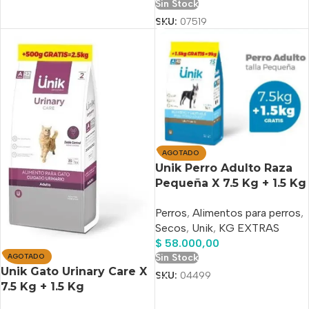
Sin Stock
SKU:
07519
AGOTADO
Unik Perro Adulto Raza
Pequeña X 7.5 Kg + 1.5 Kg
Gratis+Power
Perros
,
Alimentos para perros
,
Comprimido Antipulgas
Secos
,
Unik
,
KG EXTRAS
De Regalo!!
$
58.000,00
AGOTADO
Sin Stock
Unik Gato Urinary Care X
SKU:
04499
7.5 Kg + 1.5 Kg
Gratis+Power