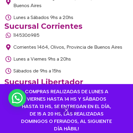
Buenos Aires
Lunes a Sábados 9hs a 20hs
Sucursal Corrientes
1145306985
Corrientes 1464, Olivos, Provincia de Buenos Aires
Lunes a Viernes 9hs a 20hs
Sábados de 9hs a 15hs
Sucursal Libertador
1168893524
COMPRAS REALIZADAS DE LUNES A
VIERNES HASTA 14 HS Y SÁBADOS
Av. del Libertador 1915, Vte. López, Provincia de
HASTA 13 HS, SE ENTREGAN EN EL DÍA,
Buenos Aires
DE 15 A 20 HS, LAS REALIZADAS
DOMINGOS O FERIADOS, AL SIGUIENTE
Lunes a Viernes de 9hs a 13hs / 16hs a 20hs
DÍA HÁBIL!