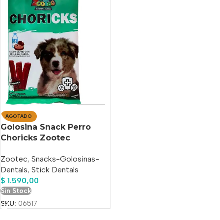
AGOTADO
Golosina Snack Perro
Choricks Zootec
Carne/leche Cabra 95 Gr
Zootec
,
Snacks-Golosinas-
Dentals
,
Stick Dentals
$
1.590,00
Sin Stock
SKU:
06517