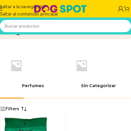
Saltar a la navegación
Saltar al contenido principal
95 g
Inicio
/
Producto
Perfumes
Sin Categorizar
Filters