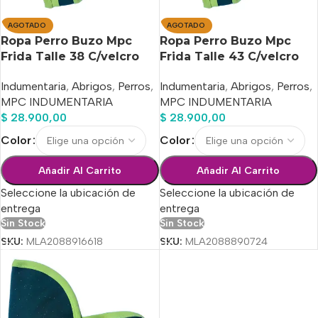
AGOTADO
AGOTADO
Ropa Perro Buzo Mpc
Ropa Perro Buzo Mpc
Frida Talle 38 C/velcro
Frida Talle 43 C/velcro
Calidad Premium
Calidad Premium
Indumentaria
,
Abrigos
,
Perros
,
Indumentaria
,
Abrigos
,
Perros
,
MPC INDUMENTARIA
MPC INDUMENTARIA
$
28.900,00
$
28.900,00
Color
Color
Añadir Al Carrito
Añadir Al Carrito
Seleccione la ubicación de
Seleccione la ubicación de
entrega
entrega
Sin Stock
Sin Stock
SKU:
MLA2088916618
SKU:
MLA2088890724