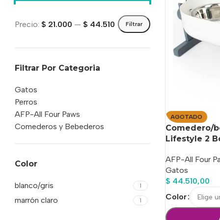
Precio:
$ 21.000
—
$ 44.510
Filtrar
Filtrar Por Categoria
Gatos
Perros
AFP-All Four Paws
AGOTADO
Comederos y Bebederos
Comedero/be
Lifestyle 2 
AFP-All Four P
Color
Gatos
$
44.510,00
blanco/gris
1
Color
marrón claro
1