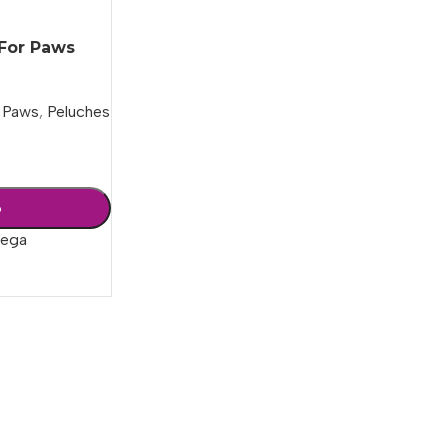
 For Paws
 Paws
,
Peluches
o
rega