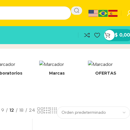
$
0,00
boratorios
Marcas
OFERTAS
9
12
18
24