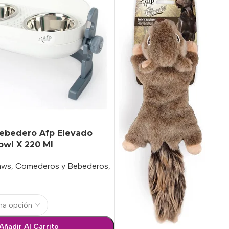
bedero Afp Elevado
Bowl X 220 Ml
aws
,
Comederos y Bebederos
,
Añadir Al Carrito