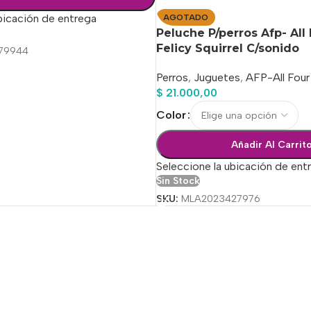
bicación de entrega
AGOTADO
Peluche P/perros Afp- All
Felicy Squirrel C/sonido
79944
Perros
,
Juguetes
,
AFP-All Four
$
21.000,00
Color
Añadir Al Carrit
Seleccione la ubicación de ent
Sin Stock
SKU:
MLA2023427976