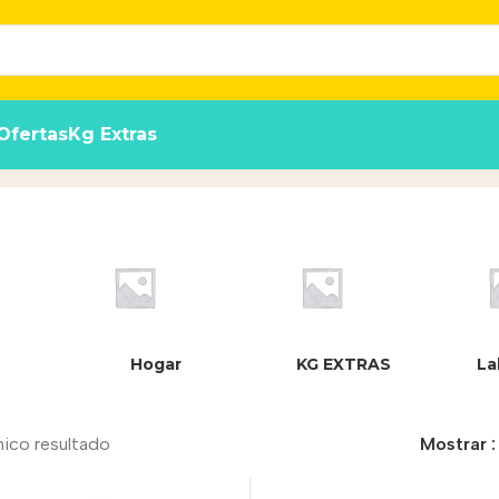
Ofertas
Kg Extras
g
Inicio
/
Producto
Hogar
KG EXTRAS
La
nico resultado
Mostrar