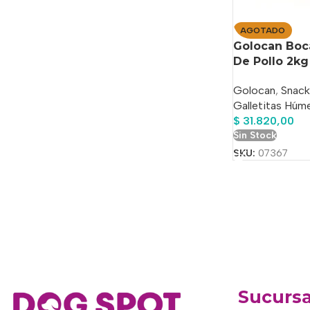
AGOTADO
Golocan Boc
De Pollo 2kg
Golocan
,
Snack
Galletitas Húm
$
31.820,00
Sin Stock
SKU:
07367
Sucursa