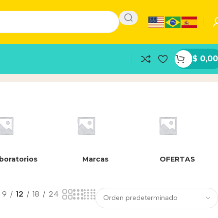
$
0,00
boratorios
Marcas
OFERTAS
9
12
18
24