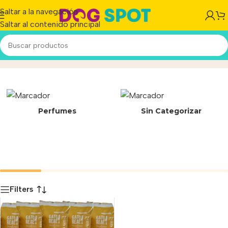
Saltar a la navegación
Saltar al contenido principal
Diatomita
Inicio
/
Producto
Perfumes
Sin Categorizar
Filters