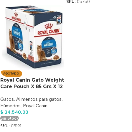
SKU:
05750
AGOTADO
Royal Canin Gato Weight
Care Pouch X 85 Grs X 12
Unidades
Gatos
,
Alimentos para gatos
,
Húmedos
,
Royal Canin
$
34.540,00
Sin Stock
SKU:
05191