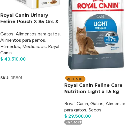
Royal Canin Urinary
Feline Pouch X 85 Grs X
12 Unidades
Gatos
,
Alimentos para gatos
,
Alimentos para perros
,
Húmedos
,
Medicados
,
Royal
Canin
$
40.510,00
Añadir Al Carrito
SKU:
05801
AGOTADO
Royal Canin Feline Care
Nutrition Light x 1.5 kg
Royal Canin
,
Gatos
,
Alimentos
para gatos
,
Secos
$
29.500,00
Sin Stock