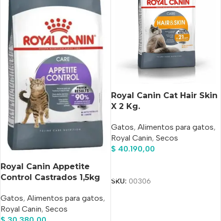
Royal Canin Cat Hair Skin
X 2 Kg.
Gatos
,
Alimentos para gatos
,
Royal Canin
,
Secos
$
40.190,00
Añadir Al Carrito
Royal Canin Appetite
Control Castrados 1,5kg
SKU:
00306
Gatos
,
Alimentos para gatos
,
Royal Canin
,
Secos
$
30.380,00