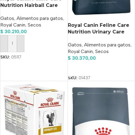
Nutrition Hairball Care
Gato Adulto x 1.5 kg
Gatos
,
Alimentos para gatos
,
Royal Canin
,
Secos
Royal Canin Feline Care
$
30.210,00
Nutrition Urinary Care
Para Gato Adulto Sabor
Gatos
,
Alimentos para gatos
,
Mix En Bolsa De 1.5 kg
Añadir Al Carrito
Royal Canin
,
Secos
SKU:
05117
$
30.370,00
Añadir Al Carrito
SKU:
01437