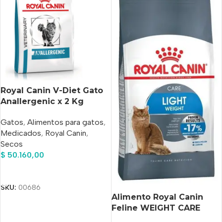
Royal Canin V-Diet Gato
Anallergenic x 2 Kg
Gatos
,
Alimentos para gatos
,
Medicados
,
Royal Canin
,
Secos
$
50.160,00
Añadir Al Carrito
SKU:
00686
Alimento Royal Canin
Feline WEIGHT CARE
Adulto x 7.5 kg