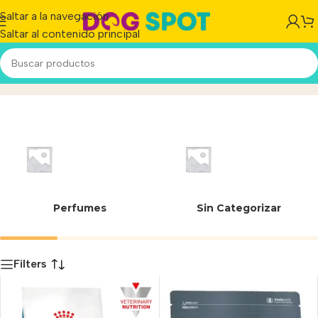
Saltar a la navegación
Saltar al contenido principal
Feline Care Nutrition
Inicio
/
Producto
Perfumes
Sin Categorizar
Filters