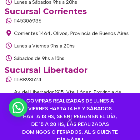
Lunes a Sábados 9hs a 20hs
Sucursal Corrientes
1145306985
Corrientes 1464, Olivos, Provincia de Buenos Aires
Lunes a Viernes 9hs a 20hs
Sábados de 9hs a 15hs
Sucursal Libertador
1168893524
Av. del Libertador 1915, Vte. López, Provincia de
Buenos Aires
COMPRAS REALIZADAS DE LUNES A
VIERNES HASTA 14 HS Y SÁBADOS
Lunes a Viernes de 9hs a 13hs / 16hs a 20hs
HASTA 13 HS, SE ENTREGAN EN EL DÍA,
DE 15 A 20 HS, LAS REALIZADAS
Sábados de 9hs a 15hs
DOMINGOS O FERIADOS, AL SIGUIENTE
DÍA HÁBIL!