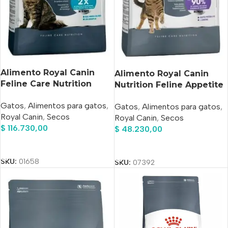
Alimento Royal Canin
Alimento Royal Canin
Feline Care Nutrition
Nutrition Feline Appetite
Urinary Care Para Gato
Control Adulto Sabor Mix
Gatos
,
Alimentos para gatos
,
Adulto Sabor Mix En
Gatos
,
Alimentos para gatos
,
En Bolsa De 3 Kg
Royal Canin
,
Secos
Bolsa De 7.5 kg
Royal Canin
,
Secos
$
116.730,00
$
48.230,00
Añadir Al Carrito
Añadir Al Carrito
SKU:
01658
SKU:
07392