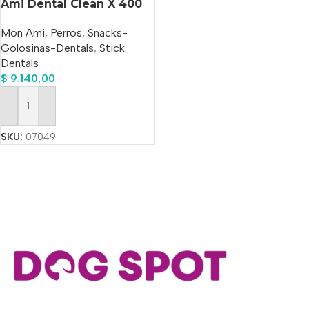
Ami Dental Clean X 400
Gs.
Mon Ami
,
Perros
,
Snacks-
Golosinas-Dentals
,
Stick
Dentals
$
9.140,00
Añadir Al Carrito
SKU:
07049