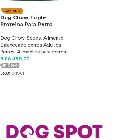
AGOTADO
Dog Chow Triple
Proteina Para Perro
Adulto De Raza Mediana
Dog Chow
,
Secos
,
Alimento
Y Grande x 20 Kg+4 Kg.
Balanceado perros Adultos
,
Perros
,
Alimentos para perros
$
66.490,00
Sin Stock
SKU:
04501