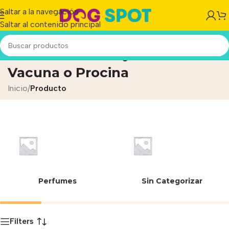
Saltar a la navegación
Saltar al contenido principal
Harina de Carne y Hueso
Vacuna o Procina
Inicio
/
Producto
Perfumes
Sin Categorizar
Filters