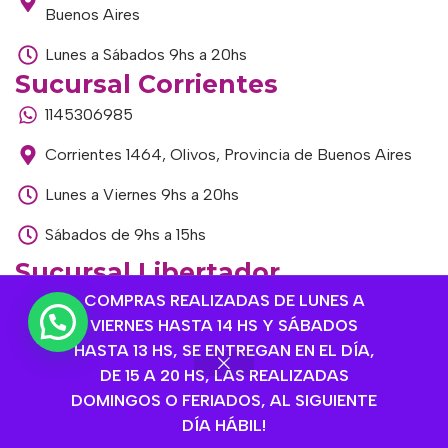
Buenos Aires
Lunes a Sábados 9hs a 20hs
Sucursal Corrientes
1145306985
Corrientes 1464, Olivos, Provincia de Buenos Aires
Lunes a Viernes 9hs a 20hs
Sábados de 9hs a 15hs
Sucursal Libertador
COMPRAS REALIZADAS DE LUNES A
1168893524
VIERNES HASTA 14 HS Y SÁBADOS
Av. del Libertador 1915, Vte. López, Provincia de
HASTA 13 HS, SE ENTREGAN EN EL DÍA,
Buenos Aires
DE 15 A 20 HS, LAS REALIZADAS
DOMINGOS O FERIADOS, AL SIGUIENTE
Lunes a Viernes de 9hs a 13hs / 16hs a 20hs
DÍA HÁBIL!
Sábados de 9hs a 15hs