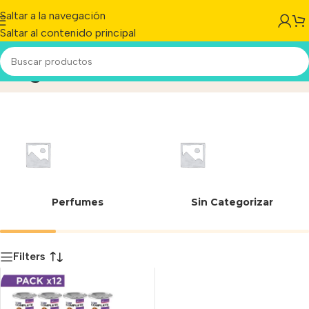
Saltar a la navegación
Saltar al contenido principal
Higado Vacuno
Inicio
/
Producto
Perfumes
Sin Categorizar
Filters