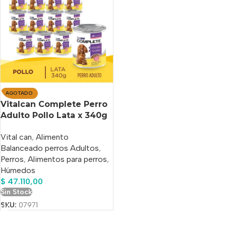
AGOTADO
Vitalcan Complete Perro
Adulto Pollo Lata x 340g
X 12 Un
Vital can
,
Alimento
Balanceado perros Adultos
,
Perros
,
Alimentos para perros
,
Húmedos
$
47.110,00
Sin Stock
SKU:
07971