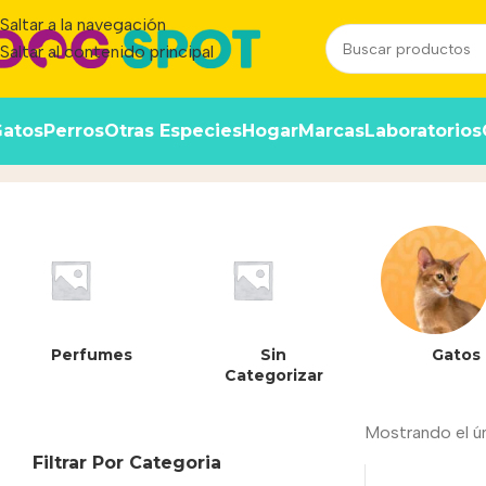
Saltar a la navegación
Saltar al contenido principal
atos
Perros
Otras Especies
Hogar
Marcas
Laboratorios
Lamb
Inicio
/
Producto
Perfumes
Sin
Gatos
Categorizar
Mostrando el ú
Filtrar Por Categoria