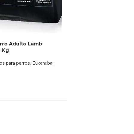
rro Adulto Lamb
3 Kg
os para perros
,
Eukanuba
,
o