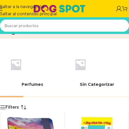
Saltar a la navegación
Saltar al contenido principal
Light
Inicio
/
Producto
Perfumes
Sin Categorizar
Filters