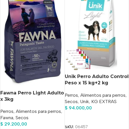
Unik Perro Adulto Control
Peso x 15 kg+2 kg
Gratis+Power
Fawna Perro Light Adulto
Perros
,
Alimentos para perros
,
Comprimido Antipulgas
x 3kg
Secos
,
Unik
,
KG EXTRAS
De Regalo!!
$
94.000,00
Perros
,
Alimentos para perros
,
Añadir Al Carrito
Fawna
,
Secos
$
29.200,00
SKU:
06457