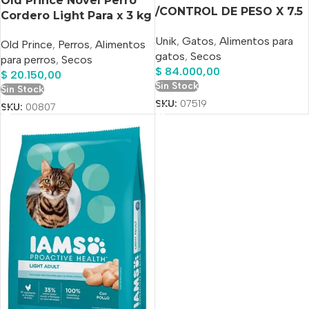
Old Prince Novel Perro
/CONTROL DE PESO X 7.5
Cordero Light Para x 3 kg
Kg+1.5 Kg Bonus
Unik
,
Gatos
,
Alimentos para
Old Prince
,
Perros
,
Alimentos
gatos
,
Secos
para perros
,
Secos
$
84.000,00
$
20.150,00
Sin Stock
Sin Stock
SKU:
07519
SKU:
00807