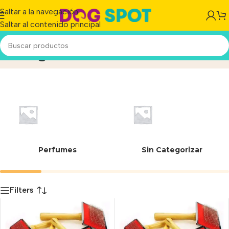
Saltar a la navegación
Saltar al contenido principal
Mango Madera
Inicio
/
Producto
Perfumes
Sin Categorizar
Filters