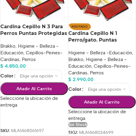
Cardina Cepillo N 3 Para
AGOTADO
Perros Puntas Protegidas
Cardina Cepillo N 1
14 X 11 Cm
Perro/gato. Puntas
Brakko
,
Higiene - Belleza -
Protegidas 11 X 6 Cm
Educación
,
Cepillos-Peines-
Higiene - Belleza -Educación
,
Cardinas
,
Perros
Brakko
,
Higiene - Belleza -
$
4.850,00
Educación
,
Cepillos-Peines-
Cardinas
,
Perros
Color
$
2.990,00
Añadir Al Carrito
Color
Seleccione la ubicación de
Añadir Al Carrito
entrega
Seleccione la ubicación de
entrega
Seleccionar Opciones
Sin Stock
SKU:
MLA1468061697
SKU:
MLA1468024699