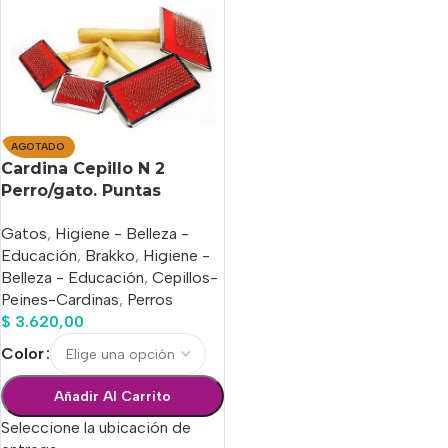
AGOTADO
Cardina Cepillo N 2
Perro/gato. Puntas
Protegidas 12 X 9 Cm
Gatos
,
Higiene - Belleza -
Educación
,
Brakko
,
Higiene -
Belleza - Educación
,
Cepillos-
Peines-Cardinas
,
Perros
$
3.620,00
Color
Añadir Al Carrito
Seleccione la ubicación de