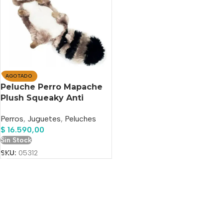
AGOTADO
Peluche Perro Mapache
Plush Squeaky Anti
Estres Ansiedad 30 CM
Perros
,
Juguetes
,
Peluches
$
16.590,00
Sin Stock
SKU:
05312