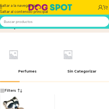
Saltar a la navegación
Saltar al contenido principal
Mapache
Inicio
/
Producto
Perfumes
Sin Categorizar
Filters