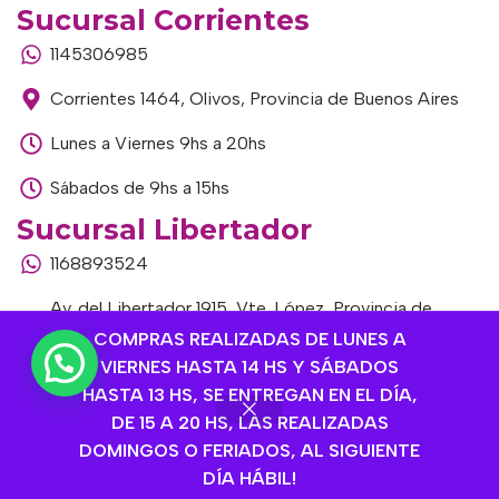
Sucursal Corrientes
1145306985
Corrientes 1464, Olivos, Provincia de Buenos Aires
Lunes a Viernes 9hs a 20hs
Sábados de 9hs a 15hs
Sucursal Libertador
1168893524
Av. del Libertador 1915, Vte. López, Provincia de
Buenos Aires
COMPRAS REALIZADAS DE LUNES A
VIERNES HASTA 14 HS Y SÁBADOS
Lunes a Viernes de 9hs a 13hs / 16hs a 20hs
HASTA 13 HS, SE ENTREGAN EN EL DÍA,
DE 15 A 20 HS, LAS REALIZADAS
Sábados de 9hs a 15hs
DOMINGOS O FERIADOS, AL SIGUIENTE
DÍA HÁBIL!