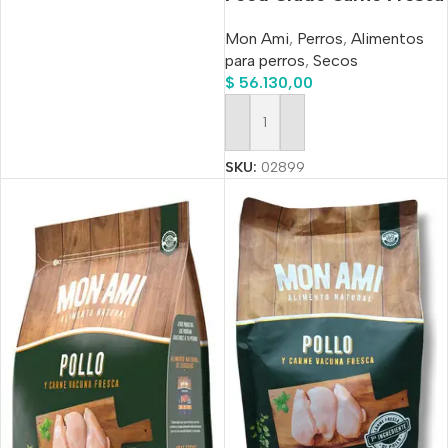
X 15 Kg
Mon Ami
,
Perros
,
Alimentos
para perros
,
Secos
$
56.130,00
Añadir Al Carrito
SKU:
02899