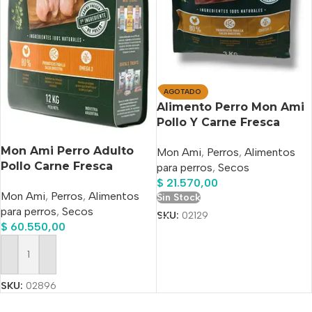
AGOTADO
Alimento Perro Mon Ami
Pollo Y Carne Fresca
Natural Bolsa 3k
Mon Ami Perro Adulto
Mon Ami
,
Perros
,
Alimentos
Pollo Carne Fresca
para perros
,
Secos
Natural X 12 Kg
$
21.570,00
Mon Ami
,
Perros
,
Alimentos
Sin Stock
para perros
,
Secos
SKU:
02129
$
60.550,00
Añadir Al Carrito
SKU:
02896