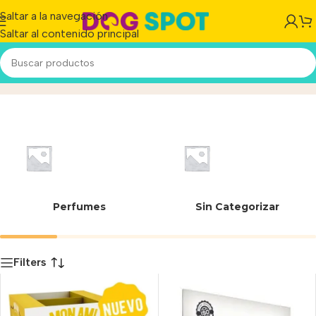
Saltar a la navegación
Saltar al contenido principal
MARINI & CIA
Inicio
/
Producto
Perfumes
Sin Categorizar
Filters