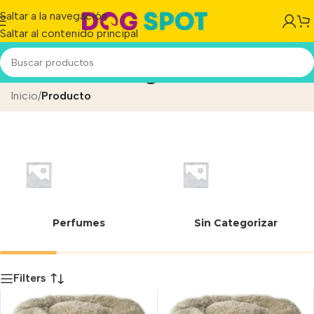
Saltar a la navegación
Saltar al contenido principal
Milan Pelo Largo Talle 3
Inicio
/
Producto
Perfumes
Sin Categorizar
Filters