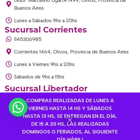
Gdor. Marcelino Ugarte 1999, Olivos, Provincia de
Buenos Aires
Lunes a Sábados 9hs a 20hs
Sucursal Corrientes
1145306985
Corrientes 1464, Olivos, Provincia de Buenos Aires
Lunes a Viernes 9hs a 20hs
Sábados de 9hs a 15hs
Sucursal Libertador
1168893524
COMPRAS REALIZADAS DE LUNES A
VIERNES HASTA 14 HS Y SÁBADOS
Av. del Libertador 1915, Vte. López, Provincia de
HASTA 13 HS, SE ENTREGAN EN EL DÍA,
Buenos Aires
DE 15 A 20 HS, LAS REALIZADAS
Lunes a Viernes de 9hs a 13hs / 16hs a 20hs
DOMINGOS O FERIADOS, AL SIGUIENTE
DÍA HÁBIL!