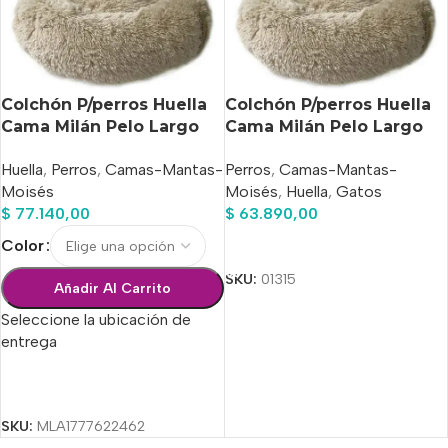
Colchón P/perros Huella
Colchón P/perros Huella
Cama Milán Pelo Largo
Cama Milán Pelo Largo
Talle N°3
Talle N°3
Huella
,
Perros
,
Camas-Mantas-
Perros
,
Camas-Mantas-
Moisés
Moisés
,
Huella
,
Gatos
$
77.140,00
$
63.890,00
Color
Añadir Al Carrito
SKU:
01315
Añadir Al Carrito
Seleccione la ubicación de
entrega
Seleccionar Opciones
SKU:
MLA1777622462