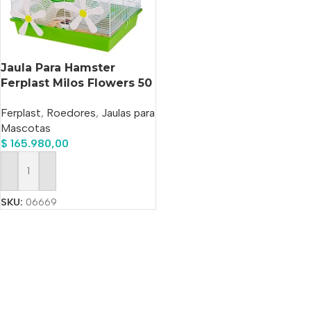
Jaula Para Hamster
Ferplast Milos Flowers 50
X 35 X 25 Cm
Ferplast
,
Roedores
,
Jaulas para
Mascotas
$
165.980,00
Añadir Al Carrito
SKU:
06669