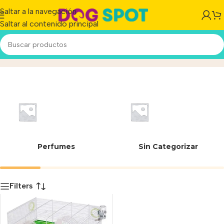
Saltar a la navegación
Saltar al contenido principal
Milos Flowers
Inicio
/
Producto
Perfumes
Sin Categorizar
Filters