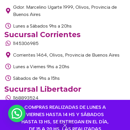
Gdor. Marcelino Ugarte 1999, Olivos, Provincia de
Buenos Aires
Lunes a Sábados 9hs a 20hs
Sucursal Corrientes
1145306985
Corrientes 1464, Olivos, Provincia de Buenos Aires
Lunes a Viernes 9hs a 20hs
Sábados de 9hs a 15hs
Sucursal Libertador
1168893524
COMPRAS REALIZADAS DE LUNES A
Av. del Libertador 1915, Vte. López, Provincia de
VIERNES HASTA 14 HS Y SÁBADOS
Buenos Aires
HASTA 13 HS, SE ENTREGAN EN EL DÍA,
Lunes a Viernes de 9hs a 13hs / 16hs a 20hs
DE 15 A 20 HS, LAS REALIZADAS