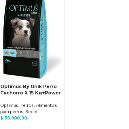
Optimus By Unik Perro
Cachorro X 15 Kg+Power
Pipeta Antipulgas De
Optimus
,
Perros
,
Alimentos
Regalo!!
para perros
,
Secos
$
53.000,00
Añadir Al Carrito