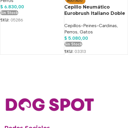
Perros
AGOTADO
$
6.830,00
Cepillo Neumático
Sin Stock
Eurobrush Italiano Doble
Para Mascotas Chico 17
SKU:
05286
Cepillos-Peines-Cardinas
,
Cm
Perros
,
Gatos
$
5.080,00
Sin Stock
SKU:
03313