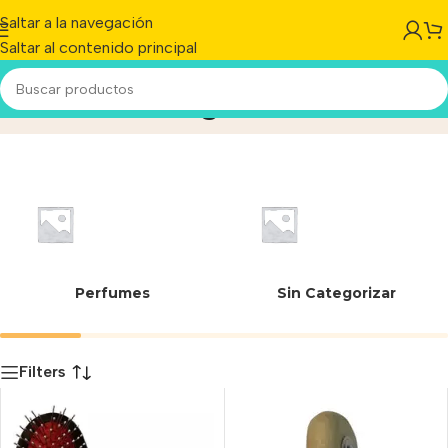
Saltar a la navegación
Saltar al contenido principal
Pelo corto/largo
Inicio
/
Producto
Perfumes
Sin Categorizar
Filters